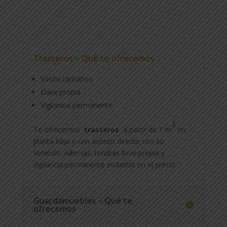
Trasteros – Qué te ofrecemos
Varios tamaños
Llave propia
Vigilancia permanente
2
Te ofrecemos
trasteros
a partir de 1 m
en
planta baja y con acceso directo con su
vehículo. Además, tendrás llave propia y
vigilancia permanente incluidos en el precio.
Guardamuebles – Qué te
ofrecemos