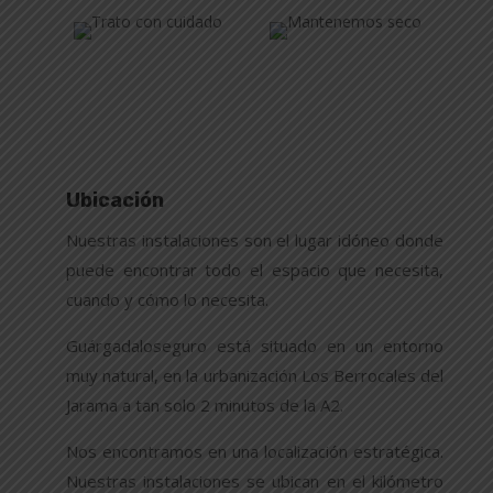
Ubicación
Nuestras instalaciones son el lugar idóneo donde
puede encontrar todo el espacio que necesita,
cuando y cómo lo necesita.
Guárgadaloseguro
está situado en un entorno
muy natural, en la urbanización Los Berrocales del
Jarama a tan solo 2 minutos de la A2.
Nos encontramos en una localización estratégica.
Nuestras instalaciones se ubican en el kilómetro