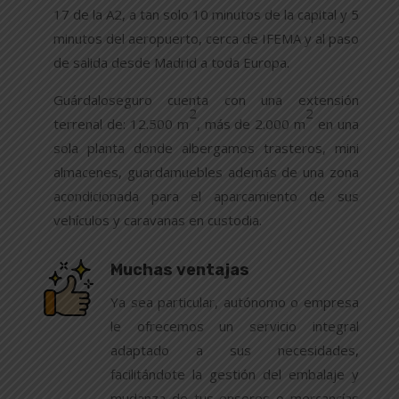
17 de la A2, a tan solo 10 minutos de la capital y 5
minutos del aeropuerto, cerca de IFEMA y al paso
de salida desde Madrid a toda Europa.
Guárdaloseguro
cuenta con una extensión
2
2
terrenal de: 12.500 m
, más de 2.000 m
en una
sola planta donde albergamos trasteros, mini
almacenes, guardamuebles además de una zona
acondicionada para el aparcamiento de sus
vehículos y caravanas en custodia.
Muchas ventajas
Ya sea particular, autónomo o empresa
le ofrecemos un servicio integral
adaptado a sus necesidades,
facilitándote la gestión del embalaje y
mudanza de tus enseres o mercancías