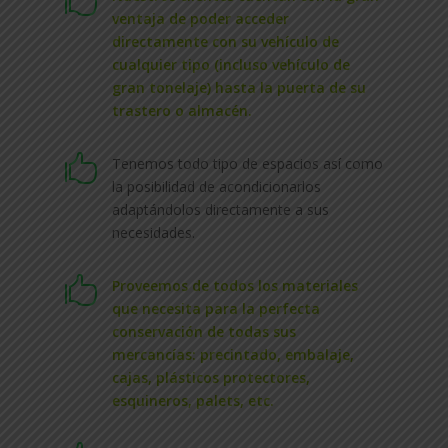

ventaja de poder acceder
directamente con su vehículo de
cualquier tipo (incluso vehículo de
gran tonelaje) hasta la puerta de su
trastero o almacén.

Tenemos todo tipo de espacios así como
la posibilidad de acondicionarlos
adaptándolos directamente a sus
necesidades.

Proveemos de todos los materiales
que necesita para la perfecta
conservación de todas sus
mercancías: precintado, embalaje,
cajas, plásticos protectores,
esquineros, palets, etc.