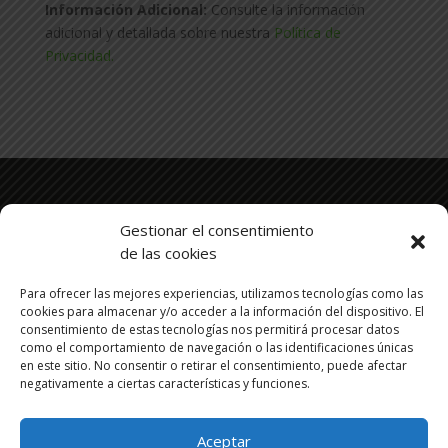
Información Adicional:
Consulte la información
adicional y detallada sobre nuestra
Política de
Privacidad.
Este es el lugar idóneo donde encontrarás el espacio que
Gestionar el consentimiento
necesitas. Con una localización estratégica en el kilómetro
de las cookies
17 de la A2 a tan solo 10 minutos de la capital y 5 del
aeropuerto.
Para ofrecer las mejores experiencias, utilizamos tecnologías como las
cookies para almacenar y/o acceder a la información del dispositivo. El
consentimiento de estas tecnologías nos permitirá procesar datos
Inicio
Acerca
como el comportamiento de navegación o las identificaciones únicas
en este sitio. No consentir o retirar el consentimiento, puede afectar
Precios y tarifas
Ventajas y facilidades
negativamente a ciertas características y funciones.
Contacto
Servicios
Blog
Politica de Privacidad
Aceptar