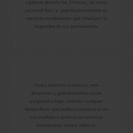
vigilancia durante las 24 horas, así como
personal físico y guarda permanente en
nuestras instalaciones que velará por la
seguridad de sus pertenencias.
Todos nuestros
trasteros
,
mini-
almacenes
y
guárdamuebles
están
asegurados bajo contrato. Cualquier
desperfecto que pudiera ocasionarse en
sus muebles o enseres en nuestras
instalaciones estará cubierto.