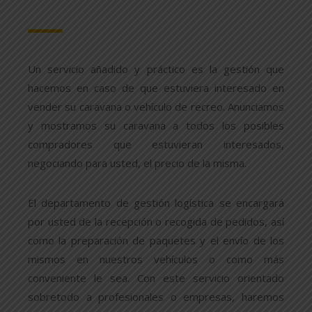
Un servicio añadido y práctico es la gestión que
hacemos en caso de que estuviera interesado en
vender su caravana o vehículo de recreo. Anunciamos
y mostramos su caravana a todos los posibles
compradores que estuvieran interesados,
negociando para usted, el precio de la misma.
El departamento de gestión logística se encargará
por usted de la recepción o recogida de pedidos, así
como la preparación de paquetes y el envío de los
mismos en nuestros vehículos o como más
conveniente le sea. Con este servicio orientado
sobretodo a profesionales o empresas, haremos