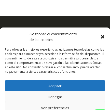
Este es el lugar idóneo donde encontrarás el espacio que
Gestionar el consentimiento
necesitas. Con una localización estratégica en el kilómetro
de las cookies
17 de la A2 a tan solo 10 minutos de la capital y 5 del
aeropuerto.
Para ofrecer las mejores experiencias, utilizamos tecnologías como las
cookies para almacenar y/o acceder a la información del dispositivo. El
consentimiento de estas tecnologías nos permitirá procesar datos
Inicio
Acerca
como el comportamiento de navegación o las identificaciones únicas
en este sitio. No consentir o retirar el consentimiento, puede afectar
Precios y tarifas
Ventajas y facilidades
negativamente a ciertas características y funciones.
Contacto
Servicios
Blog
Politica de Privacidad
Aceptar
Denegar
Ver preferencias