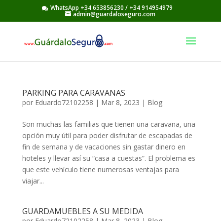
WhatsApp +34 653856230
/
+34 914954979
admin@guardaloseguro.com
PARKING PARA CARAVANAS
por
Eduardo72102258
|
Mar 8, 2023
|
Blog
Son muchas las familias que tienen una caravana, una
opción muy útil para poder disfrutar de escapadas de
fin de semana y de vacaciones sin gastar dinero en
hoteles y llevar así su “casa a cuestas”. El problema es
que este vehículo tiene numerosas ventajas para
viajar...
GUARDAMUEBLES A SU MEDIDA
por
Eduardo72102258
|
Mar 8, 2023
|
Blog