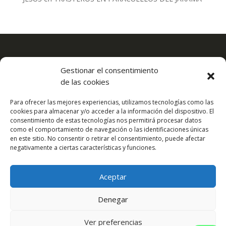
Este es el lugar idóneo donde encontrarás el espacio que
Gestionar el consentimiento
necesitas. Con una localización estratégica en el kilómetro
de las cookies
17 de la A2 a tan solo 10 minutos de la capital y 5 del
aeropuerto.
Para ofrecer las mejores experiencias, utilizamos tecnologías como las
cookies para almacenar y/o acceder a la información del dispositivo. El
consentimiento de estas tecnologías nos permitirá procesar datos
Inicio
Acerca
como el comportamiento de navegación o las identificaciones únicas
en este sitio. No consentir o retirar el consentimiento, puede afectar
Precios y tarifas
Ventajas y facilidades
negativamente a ciertas características y funciones.
Contacto
Servicios
Blog
Politica de Privacidad
Aceptar
Denegar
Ver preferencias